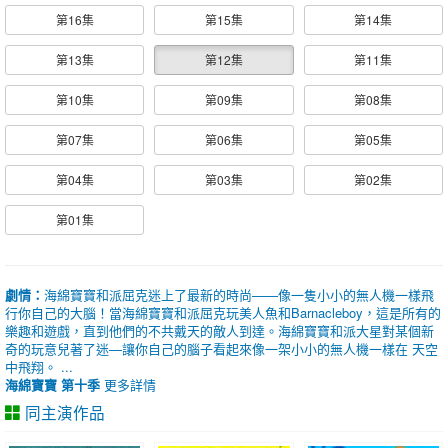
第16集
第15集
第14集
第13集
第12集
第11集
第10集
第09集
第08集
第07集
第06集
第05集
第04集
第03集
第02集
第01集
劇情：
海綿寶寶和派屈克迷上了最新的時尚——像一隻小小的無人機一樣飛
行你自己的大腦！當海綿寶寶和派屈克玩美人魚和Barnacleboy，這是所有的
樂趣和遊戲，直到他們的不共戴天的敵人到達。海綿寶寶和派大星對某個新
奇的玩意兒著了迷—讓你自己的腦子看起來像一架小小的無人機一樣在 天空
中飛翔。 ...
海綿寶寶 第十季
更多詳情
同主演作品