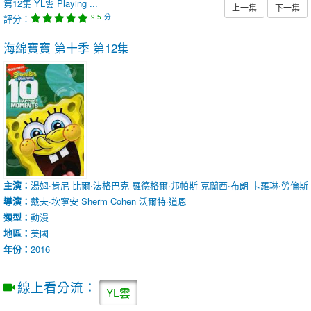
第12集
YL雲
Playing ...
上一集
下一集
評分：
分
9.5
海綿寶寶 第十季
第12集
主演：
湯姆·肯尼
比爾·法格巴克
羅德格爾·邦帕斯
克蘭西·布朗
卡羅琳·勞倫斯
導演：
戴夫·坎寧安
Sherm Cohen
沃爾特·道恩
類型：
動漫
地區：
美國
年份：
2016
線上看分流：
YL雲