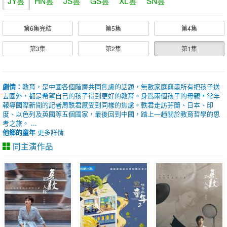
JY雲
HN雲
JS雲
GS雲
XL雲
SN雲
第6集完結
第5集
第4集
第3集
第2集
第1集
劇情：
教育，是中國各個階層共同焦慮的話題，無數家庭窮盡所有把孩子送
去國外，都是希望自己的孩子得到更好的教育。身爲兩個孩子的母親，常年
報導國際新聞的記者周軼君感受到同樣的焦慮。軼君走訪芬蘭、日本、印
度、以色列及英國等五個國家，最後回到中國，踏上一趟關於教育哲學的思
考之旅。 ...
他鄉的童年
更多詳情
同主演作品