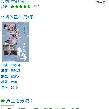
第1集
JY雲
Playing ...
下一集
評分：
分
8.8
他鄉的童年
第1集
主演：
周軼君
導演：
周軼君
類型：
紀錄片
地區：
大陸
年份：
2019
線上看分流：