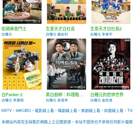
2018
2023
2023
街頭美食鬥士
生意天才白社長
生意天才白社長2
白種元
白種元 權俞利
白種元 李章宇
2024
2024
2024
白Packer 2
黑白廚師：料理階級戰爭 第一季
白種元的悲慘世界
白種元 李壽根
白種元 安成宰
白種元 金民成
KBTV，99KUBO，電影線上看，韓劇線上看，美劇線上看，綜藝線上看，T
本網站內容完全採集於網路上之公開資源，本站不提供也不參與任何影片檔案