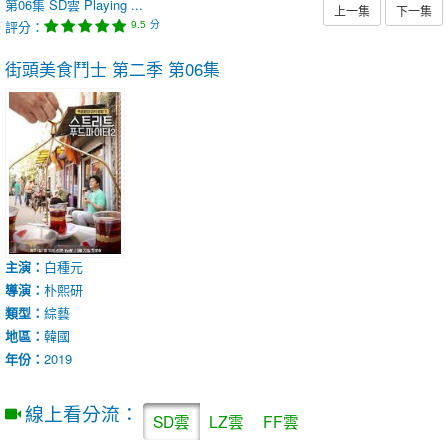
第06集
SD雲
Playing ...
上一集
下一集
評分：
分
9.5
街頭美食鬥士 第二季
第06集
主演：
白種元
導演：
朴熙研
類型：
綜藝
地區：
韓國
年份：
2019
線上看分流：
SD雲
LZ雲
FF雲