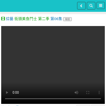
綜藝
街頭美食鬥士 第二季
第06集
報錯