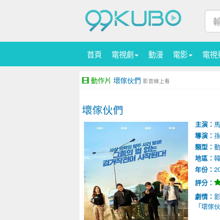
首頁
電視劇
動漫
電影
電視
動作片
壞傢伙們
影音線上看
壞傢伙們
主演：
導演：
類型：
地區：
年份：
2
評分：
劇情：
「壞傢