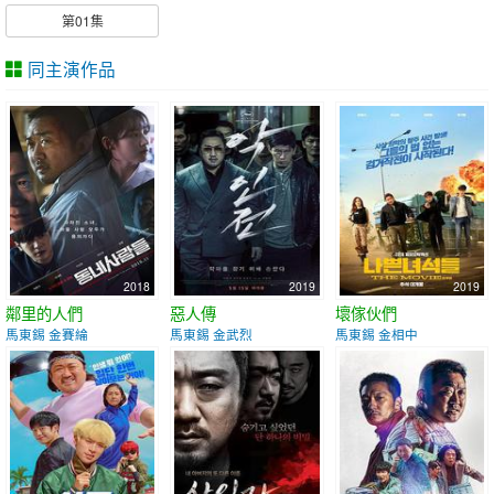
第01集
同主演作品
2018
2019
2019
鄰里的人們
惡人傳
壞傢伙們
馬東錫 金賽綸
馬東錫 金武烈
馬東錫 金相中