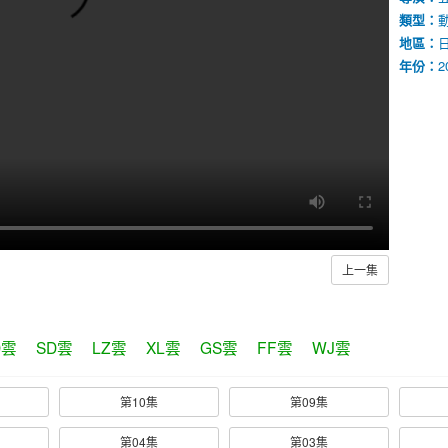
類型：
地區：
年份：
2
上一集
D雲
SD雲
LZ雲
XL雲
GS雲
FF雲
WJ雲
第10集
第09集
第04集
第03集