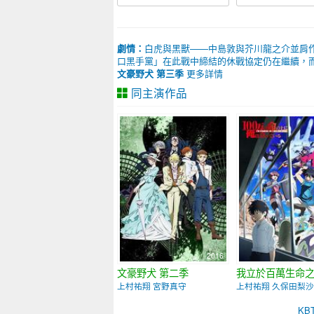
劇情：
白虎與黑獸——中島敦與芥川龍之介並肩作
口黑手黨」在此戰中締結的休戰協定仍在繼續，而
文豪野犬 第三季
更多詳情
同主演作品
2016
文豪野犬 第二季
我立於百萬生命
上村祐翔 宮野真守
上村祐翔 久保田梨沙
K