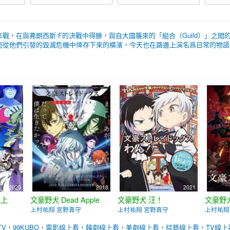
戰，在與弗朗西斯·F的決戰中得勝，與自大國襲來的「組合（Guild）」之
從他們引發的毀滅危機中倖存下來的橫濱，今天也在路邊上演名爲日常的物語。 
2020
2018
2021
之上
文豪野犬 Dead Apple
文豪野犬 汪！
文豪野
上村祐翔 宮野真守
上村祐翔 宮野真守
上村祐翔
BTV，99KUBO，電影線上看，韓劇線上看，美劇線上看，綜藝線上看，TV線上