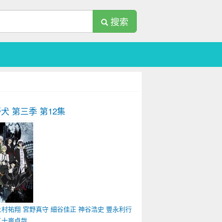
搜索
犬 第三季
第12集
上村祐翔
宮野真守
細谷佳正
神谷浩史
豐永利行
五十嵐卓哉