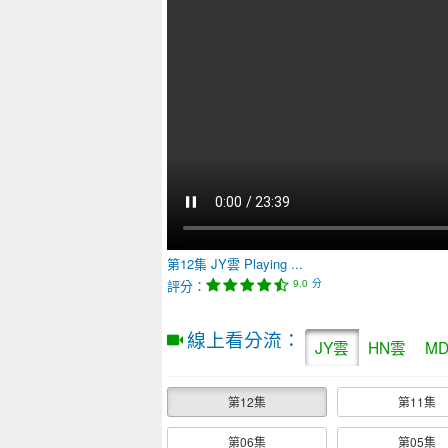
第12集
JY雲
Playing ...
評分：
分
9.0
線上看分流：
JY雲
HN雲
M
第12集
第11集
第06集
第05集