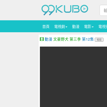
首頁
電視劇
動漫
電影
電視
動漫
文豪野犬 第三季
第12集
報錯