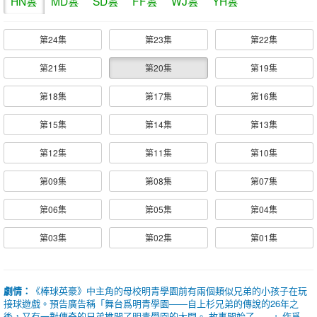
HN雲
MD雲
SD雲
FF雲
WJ雲
YH雲
第24集
第23集
第22集
第21集
第20集
第19集
第18集
第17集
第16集
第15集
第14集
第13集
第12集
第11集
第10集
第09集
第08集
第07集
第06集
第05集
第04集
第03集
第02集
第01集
劇情：
《棒球英豪》中主角的母校明青學園前有兩個類似兄弟的小孩子在玩
接球遊戲。預告廣告稱「舞台爲明青學園――自上杉兄弟的傳說的26年之
後，又有一對傳奇的兄弟推開了明青學園的大門。 故事開始了……」作爲