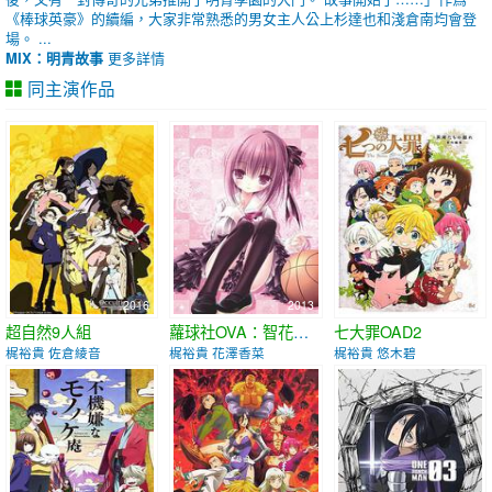
《棒球英豪》的續編，大家非常熟悉的男女主人公上杉達也和淺倉南均會登
場。 ...
MIX：明青故事
更多詳情
同主演作品
2016
2013
2015
超自然9人組
蘿球社OVA：智花的草莓星期天
七大罪OAD2
梶裕貴 佐倉綾音
梶裕貴 花澤香菜
梶裕貴 悠木碧