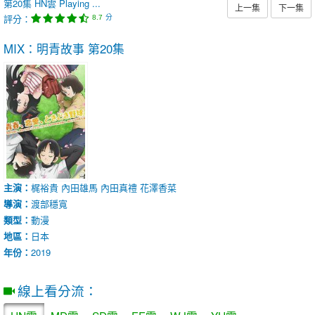
第20集
HN雲
Playing ...
上一集
下一集
評分：
分
8.7
MIX：明青故事
第20集
主演：
梶裕貴
內田雄馬
內田真禮
花澤香菜
導演：
渡部穩寬
類型：
動漫
地區：
日本
年份：
2019
線上看分流：