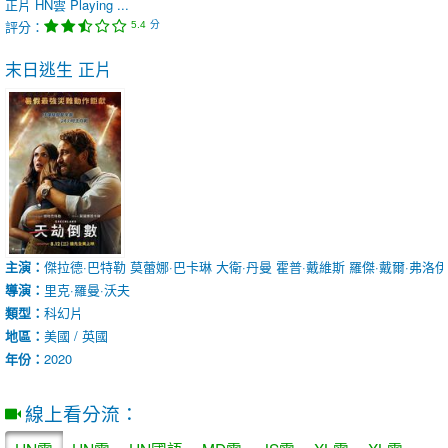
正片
HN雲
Playing ...
評分：
分
5.4
末日逃生
正片
主演：
傑拉德·巴特勒
莫蕾娜·巴卡琳
大衛·丹曼
霍普·戴維斯
羅傑·戴爾·弗洛
導演：
里克·羅曼·沃夫
類型：
科幻片
地區：
美國 / 英國
年份：
2020
線上看分流：