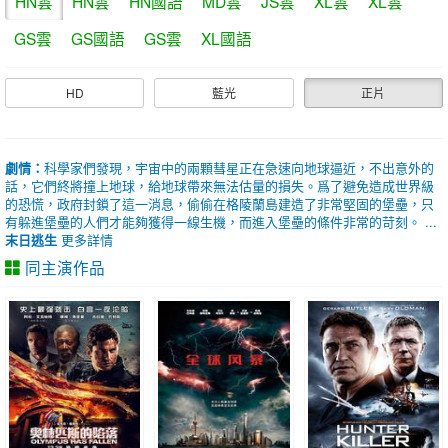
HN雲
HN雲
HN國語
MD雲
JS雲
XL雲
XL雲
GS雲
GS國語
GS雲
XL國語
HD
藍光
正片
劇情：
科學家們發現，宇宙中的兩顆彗星正在急速向地球逼近，不出意外的
話，它們終將撞上地球，給地球帶來無法估量的損失。爲了避免造成世界級
的恐慌，政府封鎖了這一消息，偷偷在格陵蘭島建造了非常堅固的堡壘，只
有躲進堡壘的人們才能夠獲得一線生機，而進入堡壘的條件非常的苛刻。 ...
末日逃生
更多詳情
同主演作品