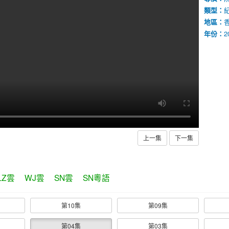
類型：
地區：
年份：
2
上一集
下一集
LZ雲
WJ雲
SN雲
SN粵語
第10集
第09集
第04集
第03集