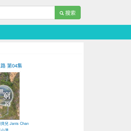
搜索
之路
第04集
貝兒 Janis Chan
阮小清