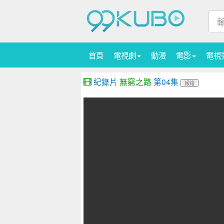
首頁
電視劇
動漫
電影
電視
紀錄片
無窮之路
第04集
報錯