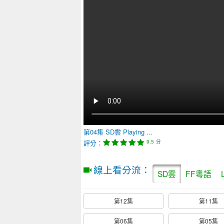
第04集
SD雲
Playing ...
評分：
分
9.5
線上看分流：
SD雲
FF粵語
第12集
第11集
第06集
第05集