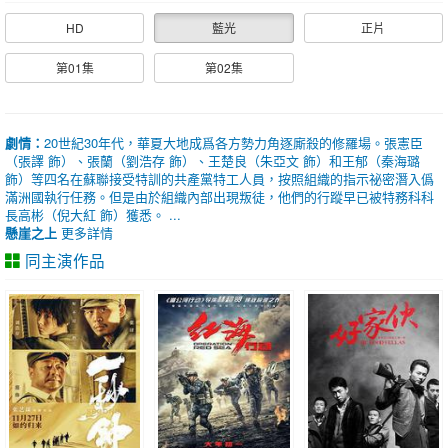
HD
藍光
正片
第01集
第02集
劇情：
20世紀30年代，華夏大地成爲各方勢力角逐廝殺的修羅場。張憲臣
（張譯 飾）、張蘭（劉浩存 飾）、王楚良（朱亞文 飾）和王郁（秦海璐
飾）等四名在蘇聯接受特訓的共產黨特工人員，按照組織的指示祕密潛入僞
滿洲國執行任務。但是由於組織內部出現叛徒，他們的行蹤早已被特務科科
長高彬（倪大紅 飾）獲悉。 ...
懸崖之上
更多詳情
同主演作品