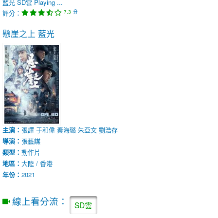
藍光
SD雲
Playing ...
評分：
分
7.3
懸崖之上
藍光
主演：
張譯
于和偉
秦海璐
朱亞文
劉浩存
導演：
張藝謀
類型：
動作片
地區：
大陸 / 香港
年份：
2021
線上看分流：
SD雲