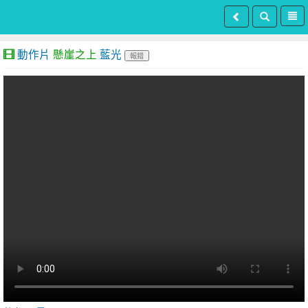
動作片
懸崖之上
藍光
報錯