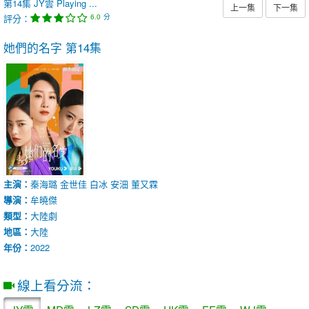
第14集
JY雲
Playing ...
上一集
下一集
評分：
分
6.0
她們的名字
第14集
主演：
秦海璐
金世佳
白冰
安沺
董又霖
導演：
牟曉傑
類型：
大陸劇
地區：
大陸
年份：
2022
線上看分流：