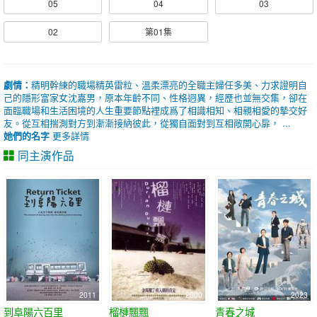
05
04
03
02
第01集
劇情：
精明幹練的職場精英雷粒、溫柔漂亮的全職主婦任多美、力求證明自
己的隱形富家女沈嘉男，原本年齡不同、性格迥異，經歷也並無交集，卻在
面臨職場和生活困境的人生重要節點裡成爲了相識相知、相親相愛的摯交好
友。從互相揣測對方到漸漸接納彼此，從獨自面對到互相敞開心扉， ...
她們的名字
更多詳情
同主演作品
2011
2000
2023
到阜陽六百里
榴槤飄飄
青春之城