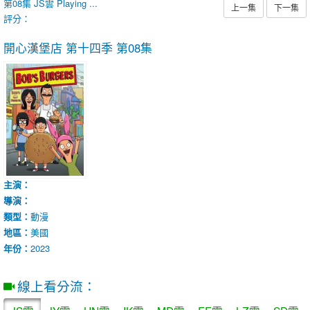
第08集
JS雲
Playing ...
上一集
下一集
評分：
開心漢堡店 第十四季
第08集
主演：
導演：
類型：
動漫
地區：
美國
年份：
2023
線上看分流：