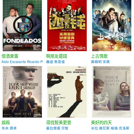
2021
2013
2017
借酒衆籌
啊朋友還錢
上古情歌
Aldo Escalante Ricardo Polanco
聶遠 焦恩俊
黃曉明 宋茜
2019
2009
2020
誤殺
尋找智美更登
美好的四天
肖央 譚卓
曼拉傑甫 宗智
米拉·庫尼斯 格倫·克洛斯