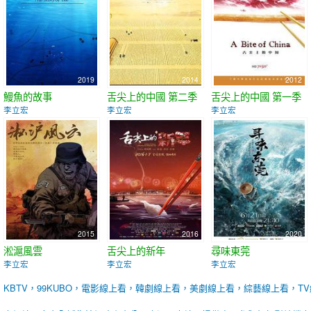
2019
2014
2012
鰻魚的故事
舌尖上的中國 第二季
舌尖上的中國 第一季
李立宏
李立宏
李立宏
2015
2016
2020
淞滬風雲
舌尖上的新年
尋味東莞
李立宏
李立宏
李立宏
KBTV，99KUBO，電影線上看，韓劇線上看，美劇線上看，綜藝線上看，T