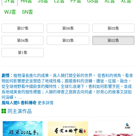
JY雲
HN雲
JS雲
LZ雲
FF雲
GS雲
XL雲
XL雲
WJ雲
SN雲
第07集
第06集
第05集
第04集
第03集
第02集
第1集
劇情：
植物漫長進化的成果，爲人類打開全新的世界。 從香料的視角，看食
物如何影響歷史並塑造了地域性格；跟隨香料的流轉、遷徙、征服、融合，
從全球視野看中國飲食的獨特性；全球化浪潮下，香料如何影響烹飪，並成
爲地域美食的個性標籤；人類的尋香之旅將去向何處，好奇心的故事又該如
何演繹。 ...
風味人間5·香料傳奇
更多詳情
同主演作品