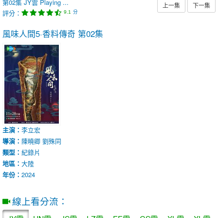
第02集
JY雲
Playing ...
上一集
下一集
評分：
分
9.1
風味人間5·香料傳奇
第02集
主演：
李立宏
導演：
陳曉卿
劉殊同
類型：
紀錄片
地區：
大陸
年份：
2024
線上看分流：