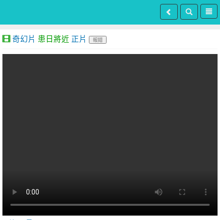
奇幻片
患日將近
正片
報錯