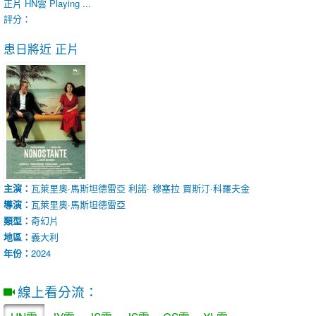
正片
HN雲
Playing ...
評分：
患日將近
正片
主演：
瓦萊里奧·馬斯坦德雷亞
利諾· 穆塞拉
賈斯汀·科羅夫金
導演：
瓦萊里奧·馬斯坦德雷亞
類型：
奇幻片
地區：
義大利
年份：
2024
線上看分流：