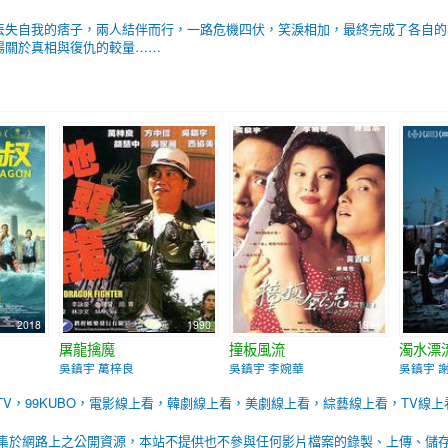
丟失自我的痞子，兩人結伴而行，一路危機四伏，笑淚相加，最終完成了各自的
場關於真相與復仇的較量……
2018
1990
1994
屠龍擒魔
撞板風流
濁水漂
吳鎮宇 萬梓良
吳鎮宇 李婉華
吳鎮宇 
BTV，99KUBO，電影線上看，韓劇線上看，美劇線上看，綜藝線上看，TV線上
集於網路上之公開資源，本站不提供也不參與任何影片檔案的錄製、上傳、儲