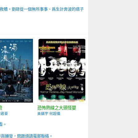
救贖。劉碌從一個無所事事、爲生計奔波的痞子
2021
2001
流
恐怖熱線之大頭怪嬰
謝君豪
吳鎮宇 何超儀
看。
存與轉發，問題煩請電郵聯絡。