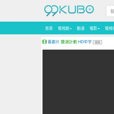
首頁
電視劇
動漫
電影
電視
喜劇片
鹽湖計劃
HD中字
報錯