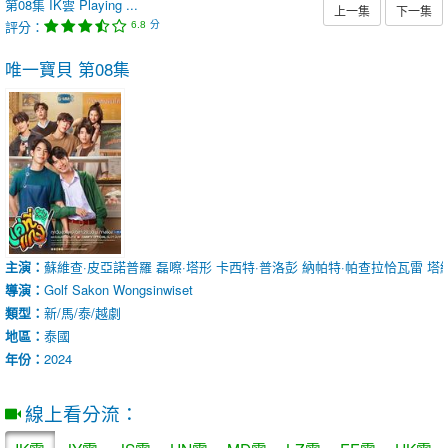
第08集
IK雲
Playing ...
上一集
下一集
評分：
分
6.8
唯一寶貝
第08集
主演：
蘇維查·皮亞諾普羅
磊嚓·塔形
卡西特·普洛彭
納帕特·帕查拉恰瓦雷
塔
導演：
Golf Sakon Wongsinwiset
類型：
新/馬/泰/越劇
地區：
泰國
年份：
2024
線上看分流：