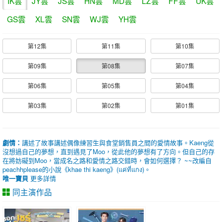
IK雲
JY雲
JS雲
HN雲
MD雲
LZ雲
FF雲
UK雲
GS雲
XL雲
SN雲
WJ雲
YH雲
第12集
第11集
第10集
第09集
第08集
第07集
第06集
第05集
第04集
第03集
第02集
第01集
劇情：
講述了故事講述偶像練習生與食堂銷售員之間的愛情故事。Kaeng從
沒想過自己的夢想，直到遇見了Moo，從此他的夢想有了方向。但自己的存
在將妨礙到Moo，當成名之路和愛情之路交錯時，會如何選擇？ ~~改編自
peachhplease的小說《khae thi kaeng》(แค่ที่แกง)。
唯一寶貝
更多詳情
同主演作品