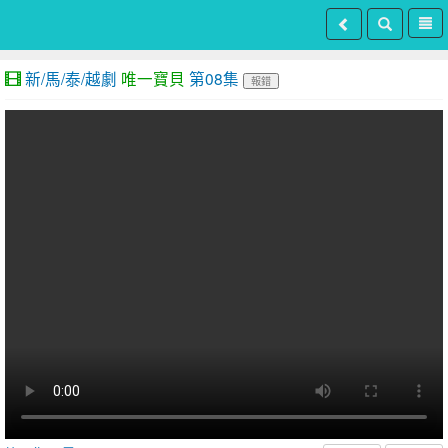
新/馬/泰/越劇
唯一寶貝
第08集
報錯