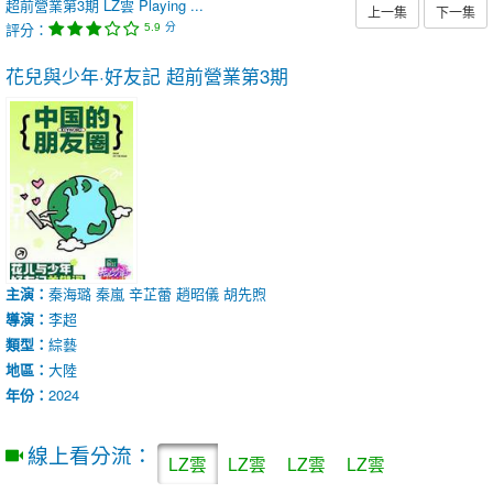
超前營業第3期
LZ雲
Playing ...
上一集
下一集
評分：
分
5.9
花兒與少年·好友記
超前營業第3期
主演：
秦海璐
秦嵐
辛芷蕾
趙昭儀
胡先煦
導演：
李超
類型：
綜藝
地區：
大陸
年份：
2024
線上看分流：
LZ雲
LZ雲
LZ雲
LZ雲