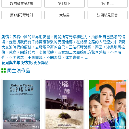
超前營業第2期
第1期下
第1期上
第1期花聚時刻
大結局
法國站見面會
劇情：
去看中國的世界朋友圈，拋開所有光環和壓力，抽離出自己熟悉的環
境，走進與我們有千絲萬縷聯繫的異國他鄉。在絲綢之路的人間煙火中探索
大交流時代的痕跡，去發現全新的自己。三站行程路線，寮國，沙烏地阿拉
伯，冰島。回歸代際，七位常駐，五女加二男原始配方驚喜延續，不同時
代，不同觀念，不同興趣，不同習慣，你要嘉賓。 ...
花兒與少年·好友記
更多詳情
同主演作品
2011
2000
2022