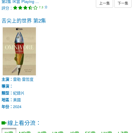
第2集
IK雲
Playing ...
上一集
下一集
評分：
分
7.3
舌尖上的世界
第2集
主演：
雷勒·雷哲度
導演：
類型：
紀錄片
地區：
美國
年份：
2024
線上看分流：