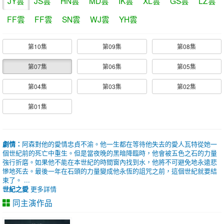
JY雲
JS雲
HN雲
MD雲
IK雲
XL雲
GS雲
LZ雲
FF雲
FF雲
SN雲
WJ雲
YH雲
第10集
第09集
第08集
第07集
第06集
第05集
第04集
第03集
第02集
第01集
劇情：
阿森對他的愛情忠貞不渝。他一生都在等待他失去的愛人瓦特從她一
個世紀前的死亡中重生。但是當夜晚的黑暗降臨時，他會被五色之石的力量
強行折磨。如果他不能在本世紀的時間窗內找到水，他將不可避免地永遠悲
慘地死去。最後一年在石頭的力量變成他永恆的詛咒之前，這個世紀就要結
束了。 ...
世紀之愛
更多詳情
同主演作品