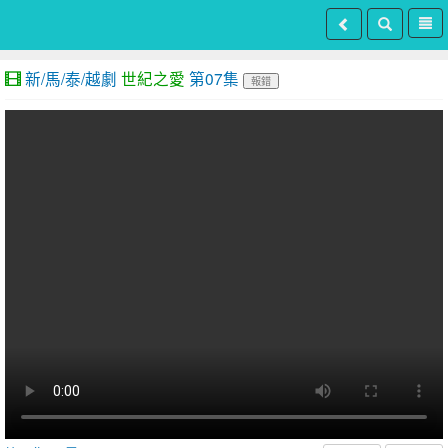
新/馬/泰/越劇
世紀之愛
第07集
報錯