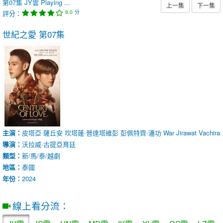
第07集
JY雲
Playing ...
上一集
下一集
評分：
分
8.0
世紀之愛
第07集
主演：
皮塔亞·薩丘安
坎塔蓬·晉達塔維彭
彭佩特齊·潘功
War Jirawat Vachira
導演：
沃拉威·古提亞育廷
類型：
新/馬/泰/越劇
地區：
泰國
年份：
2024
線上看分流：