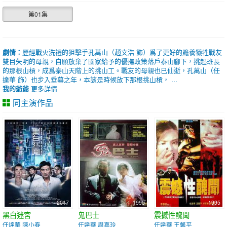
第01集
劇情：
歷經戰火洗禮的狙擊手孔萬山（趙文浩 飾）爲了更好的贍養犧牲戰友
雙目失明的母親，自願放棄了國家給予的優撫政策落戶泰山腳下，挑起班長
的那根山槓，成爲泰山天階上的挑山工。戰友的母親也已仙逝，孔萬山（任
達華 飾）也步入垂暮之年，本該是時候放下那根挑山槓， ...
我的爺爺
更多詳情
同主演作品
2017
1995
1995
黑白迷宮
鬼巴士
震撼性醜聞
任達華 陳小春
任達華 周嘉玲
任達華 王馨平