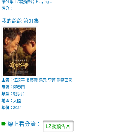
第01集
LZ雲預告片
Playing ...
評分：
我的爺爺
第01集
主演：
任達華
婁藝瀟
馬元
李菁
趙燕國彰
導演：
鄭春雨
類型：
戰爭片
地區：
大陸
年份：
2024
線上看分流：
LZ雲預告片