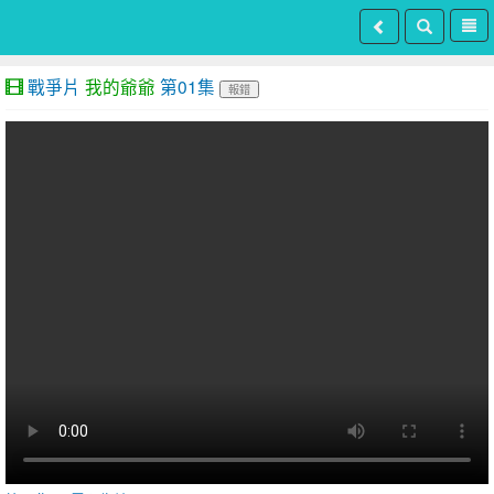
戰爭片
我的爺爺
第01集
報錯