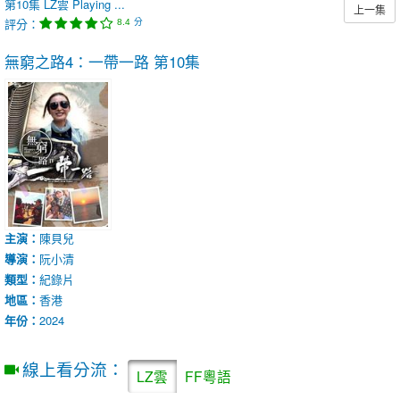
第10集
LZ雲
Playing ...
上一集
評分：
分
8.4
無窮之路4：一帶一路
第10集
主演：
陳貝兒
導演：
阮小清
類型：
紀錄片
地區：
香港
年份：
2024
線上看分流：
LZ雲
FF粵語