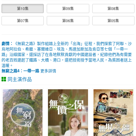
第10集
第09集
第08集
第07集
第06集
第05集
劇情：
《無窮之路》製作組踏上全新的「出海」征程，我們探索了阿聯、沙
烏地阿拉伯、希臘、塞爾維亞、埃及、馬達加斯加及肯亞等七個「一帶一
路」沿線國家，還採訪了在各地默默貢獻的中國建設者，紀錄他們為有需要
的老百姓建起了鐵路、大橋、港口，還把技術授予當地人民，為貧困者送上
溫暖。
無窮之路4：一帶一路
更多詳情
同主演作品