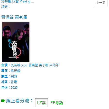
第40集
LZ雲
Playing ...
上一集
評分：
奇情谷
第40集
主演：
吳若希
火火
曾展望
黃子桐
梁荺苓
導演：
徐茂盛
類型：
綜藝
地區：
香港
年份：
2025
線上看分流：
LZ雲
FF粵語