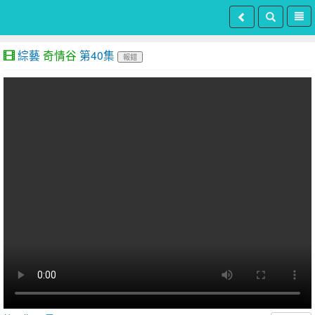
綜藝
奇情谷
第40集
報錯