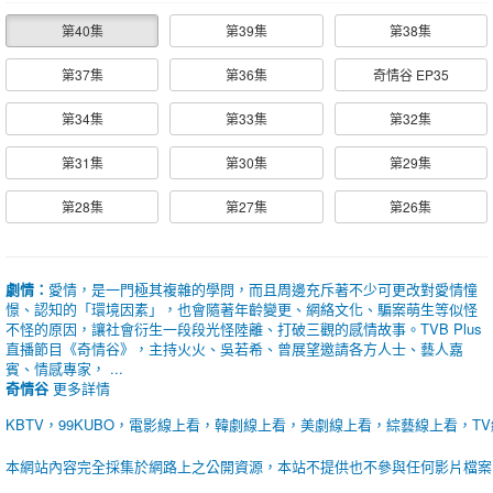
第40集
第39集
第38集
第37集
第36集
奇情谷 EP35
第34集
第33集
第32集
第31集
第30集
第29集
第28集
第27集
第26集
劇情：
愛情，是一門極其複雜的學問，而且周邊充斥著不少可更改對愛情憧
憬、認知的「環境因素」，也會隨著年齡變更、網絡文化、騙案萌生等似怪
不怪的原因，讓社會衍生一段段光怪陸離、打破三觀的感情故事。TVB Plus
直播節目《奇情谷》，主持火火、吳若希、曾展望邀請各方人士、藝人嘉
賓、情感專家， ...
奇情谷
更多詳情
KBTV，99KUBO，電影線上看，韓劇線上看，美劇線上看，綜藝線上看，T
本網站內容完全採集於網路上之公開資源，本站不提供也不參與任何影片檔案