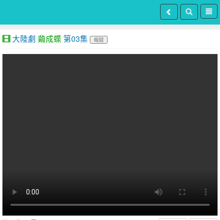
大陸劇
繭成蝶
第03集
報錯