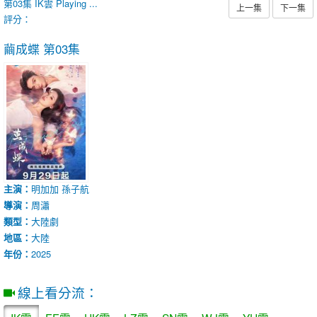
第03集
IK雲
Playing ...
上一集
下一集
評分：
繭成蝶
第03集
主演：
明加加
孫子航
導演：
周瀟
類型：
大陸劇
地區：
大陸
年份：
2025
線上看分流：