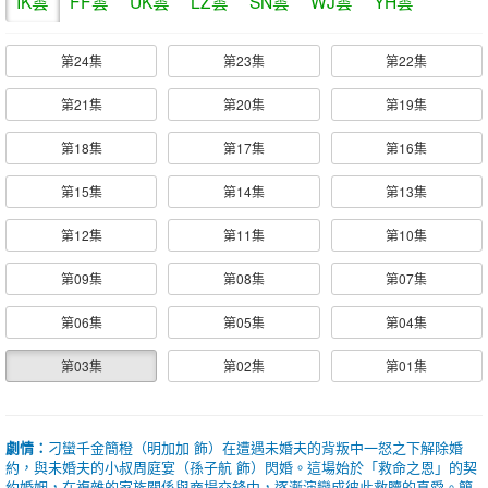
IK雲
FF雲
UK雲
LZ雲
SN雲
WJ雲
YH雲
第24集
第23集
第22集
第21集
第20集
第19集
第18集
第17集
第16集
第15集
第14集
第13集
第12集
第11集
第10集
第09集
第08集
第07集
第06集
第05集
第04集
第03集
第02集
第01集
劇情：
刁蠻千金簡橙（明加加 飾）在遭遇未婚夫的背叛中一怒之下解除婚
約，與未婚夫的小叔周庭宴（孫子航 飾）閃婚。這場始於「救命之恩」的契
約婚姻，在複雜的家族關係與商場交鋒中，逐漸演變成彼此救贖的真愛。簡