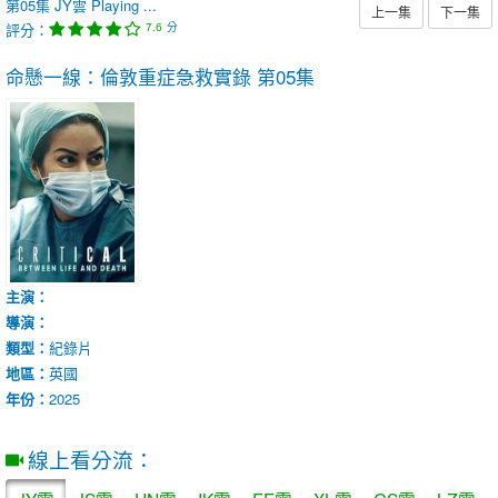
第05集
JY雲
Playing ...
上一集
下一集
評分：
分
7.6
命懸一線：倫敦重症急救實錄
第05集
主演：
導演：
類型：
紀錄片
地區：
英國
年份：
2025
線上看分流：