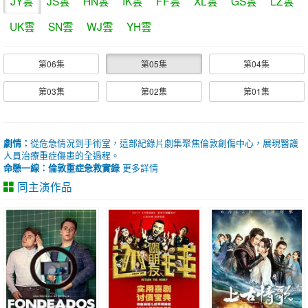
JY雲
JS雲
HN雲
IK雲
FF雲
XL雲
GS雲
LZ雲
UK雲
SN雲
WJ雲
YH雲
第06集
第05集
第04集
第03集
第02集
第01集
劇情：
從危急情況到手術室，這部紀錄片劇集聚焦倫敦創傷中心，展現醫護
人員治療重症傷患的全過程。
命懸一線：倫敦重症急救實錄
更多詳情
同主演作品