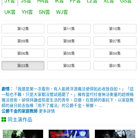
JY雲
JS雲
HN雲
IK雲
FF雲
LZ雲
XL雲
GS雲
UK雲
YH雲
SN雲
WJ雲
第12集
第11集
第10集
第09集
第08集
第07集
第06集
第05集
第04集
第03集
第02集
第01集
劇情：
「我還是第一次看到，有人能將浮游魔法使得如此收放自如。」「這
一點也不難，只是大家都沒嘗試過罷了。」擁有當代社會無法衡量的超規格
魔法技術，卻保持謙虛態度生活的青年‧亞連，在恩師的委託下，以家庭教
師的身分前去指導『用不了魔法』的公爵千金‧蒂娜。 ...
公爵千金的家庭教師
更多詳情
同主演作品