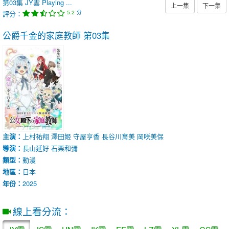
第03集
JY雲
Playing ...
上一集
下一集
評分：
分
5.2
公爵千金的家庭教師
第03集
主演：
上村祐翔
澤田姬
守屋亨香
長谷川育美
岡咲美保
導演：
長山延好
石栗和彌
類型：
動漫
地區：
日本
年份：
2025
線上看分流：