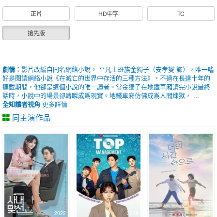
正片
HD中字
TC
搶先版
劇情：
影片改編自同名網絡小說。 平凡上班族金獨子（安孝燮 飾），唯一嗜
好是閱讀網絡小說《在滅亡的世界中存活的三種方法》，不過在長達十年的
連載期間，他卻是這個小說的唯一讀者。當金獨子在地鐵車廂讀完小說最終
話時，小說中的場景卻轉瞬成爲現實。地鐵車廂仿佛成爲人間煉獄， ...
全知讀者視角
更多詳情
同主演作品
2022
2018
2023