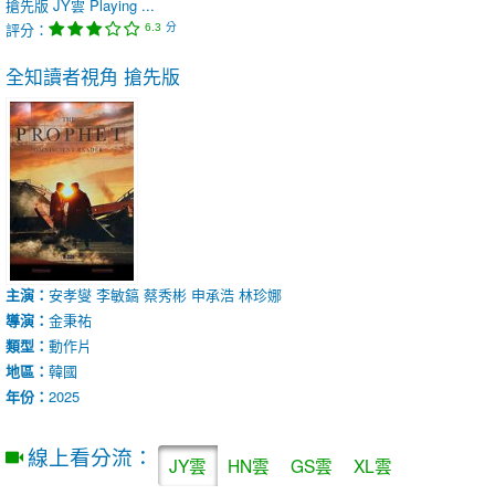
搶先版
JY雲
Playing ...
評分：
分
6.3
全知讀者視角
搶先版
主演：
安孝燮
李敏鎬
蔡秀彬
申承浩
林珍娜
導演：
金秉祐
類型：
動作片
地區：
韓國
年份：
2025
線上看分流：
JY雲
HN雲
GS雲
XL雲