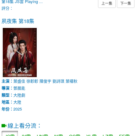
第18集
JS雲
Playing ...
上一集
下一集
評分：
夙夜集
第18集
主演：
葉盛佳
徐軫軫
陳俊宇
劉詩琪
葉嘯秋
導演：
鄧展能
類型：
大陸劇
地區：
大陸
年份：
2025
線上看分流：