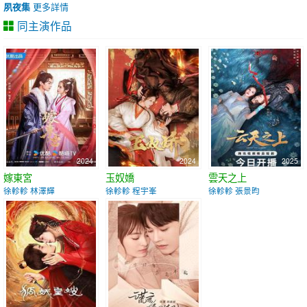
夙夜集
更多詳情
同主演作品
2024
2024
2025
嫁東宮
玉奴嬌
雲天之上
徐軫軫 林澤輝
徐軫軫 程宇峯
徐軫軫 張景昀