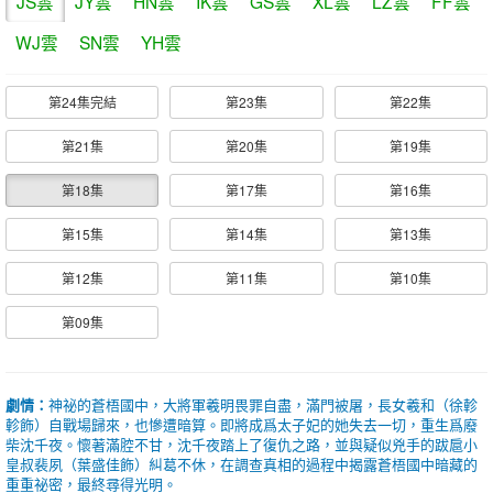
JS雲
JY雲
HN雲
IK雲
GS雲
XL雲
LZ雲
FF雲
WJ雲
SN雲
YH雲
第24集完結
第23集
第22集
第21集
第20集
第19集
第18集
第17集
第16集
第15集
第14集
第13集
第12集
第11集
第10集
第09集
劇情：
神祕的蒼梧國中，大將軍羲明畏罪自盡，滿門被屠，長女羲和（徐軫
軫飾）自戰場歸來，也慘遭暗算。即將成爲太子妃的她失去一切，重生爲廢
柴沈千夜。懷著滿腔不甘，沈千夜踏上了復仇之路，並與疑似兇手的跋扈小
皇叔裴夙（葉盛佳飾）糾葛不休，在調查真相的過程中揭露蒼梧國中暗藏的
重重祕密，最終尋得光明。