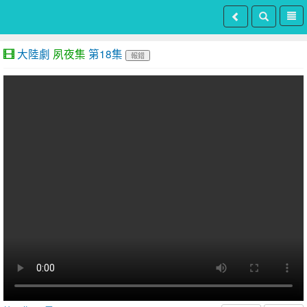
大陸劇
夙夜集
第18集
報錯