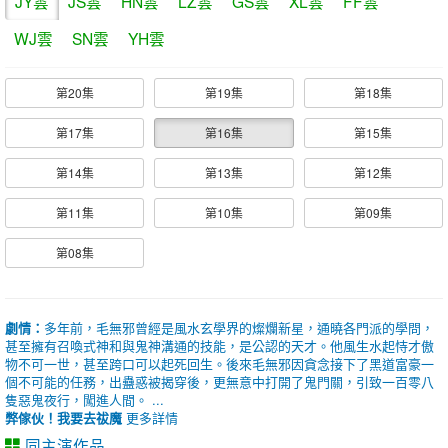
JY雲
JS雲
HN雲
LZ雲
GS雲
XL雲
FF雲
WJ雲
SN雲
YH雲
第20集
第19集
第18集
第17集
第16集
第15集
第14集
第13集
第12集
第11集
第10集
第09集
第08集
劇情：
多年前，毛無邪曾經是風水玄學界的燦爛新星，通曉各門派的學問，
甚至擁有召喚式神和與鬼神溝通的技能，是公認的天才。他風生水起恃才傲
物不可一世，甚至跨口可以起死回生。後來毛無邪因貪念接下了黑道富豪一
個不可能的任務，出蠱惑被揭穿後，更無意中打開了鬼門關，引致一百零八
隻惡鬼夜行，闖進人間。 ...
弊傢伙！我要去祓魔
更多詳情
同主演作品