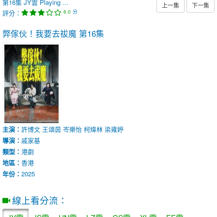
第16集
JY雲
Playing ...
上一集
下一集
評分：
分
6.0
弊傢伙！我要去祓魔
第16集
主演：
許博文
王頌茵
岑樂怡
柯煒林
梁雍婷
導演：
戚家基
類型：
港劇
地區：
香港
年份：
2025
線上看分流：