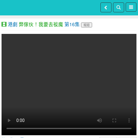
港劇
弊傢伙！我要去祓魔
第16集
報錯