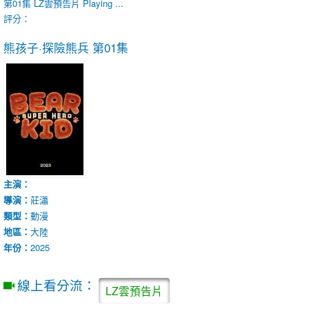
第01集
LZ雲預告片
Playing ...
評分：
熊孩子·探險熊兵
第01集
主演：
導演：
莊瀟
類型：
動漫
地區：
大陸
年份：
2025
線上看分流：
LZ雲預告片