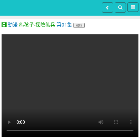
動漫
熊孩子·探險熊兵
第01集
報錯