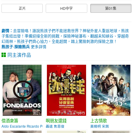
正片
HD中字
第01集
劇情：
去冒險咯！誰說熊孩子們不能拯救世界？神祕外星人重返地球，熊孩
子集結出發！準備迎接全新的挑戰，探險神祕瀑布、翻越未知峽谷、穿越奇
幻雨林，熊孩子們齊心協力，全能超開，踏上驚險刺激的探險之旅！
熊孩子·探險熊兵
更多詳情
同主演作品
2021
2013
2017
借酒衆籌
啊朋友還錢
上古情歌
Aldo Escalante Ricardo Polanco
聶遠 焦恩俊
黃曉明 宋茜