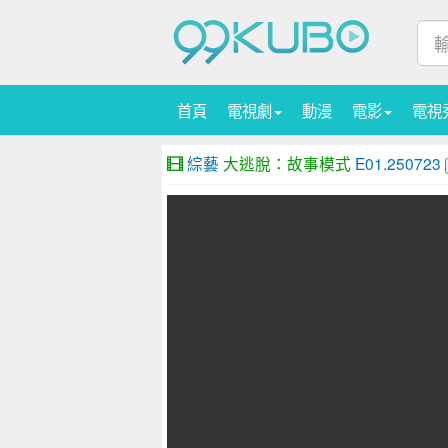
首頁
電視劇
動漫
電影
電視
綜藝
大逃脫：故事模式
E01.250723