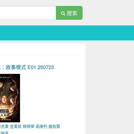
搜索
脫：故事模式
E01.250723
姜虎東
金東炫
柳炳宰
高庚杓
邊伯賢
李祐亨