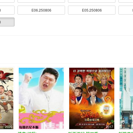
3
E06.250806
E05.250806
3
2020
2004
2017