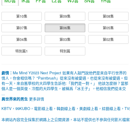
MD雲
IK雲
FF雲
LZ雲
WJ雲
SN雲
YH雲
第10集
第09集
第08集
第07集
第06集
第05集
第04集
第03集
第02集
特別篇1
特別篇
劇情：
Me Mind Y2023 Next Project 如果有人敲門說他們是來自平行世界的
情人，你會相信嗎？ "Paintbrush」從來沒有被愛過，也從來沒有被愛過。但
有一天，來自舊學校的大四學生告訴他:「我們是一對。」 他該怎麼辦？當那
個人是一個英俊、冷酷的大四學生，被稱爲「冰王子」，他相信我們從未交
...
異世界來的男生
更多詳情
KBTV，99KUBO，電影線上看，韓劇線上看，美劇線上看，綜藝線上看，T
本網站內容完全採集於網路上之公開資源，本站不提供也不參與任何影片檔案