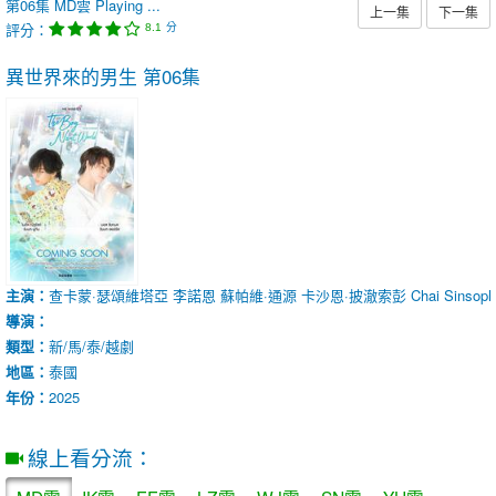
第06集
MD雲
Playing ...
上一集
下一集
評分：
分
8.1
異世界來的男生
第06集
主演：
查卡蒙·瑟頌維塔亞
李諾恩
蘇帕維·通源
卡沙恩·披澈索彭
Chai Sinsoph
導演：
類型：
新/馬/泰/越劇
地區：
泰國
年份：
2025
線上看分流：