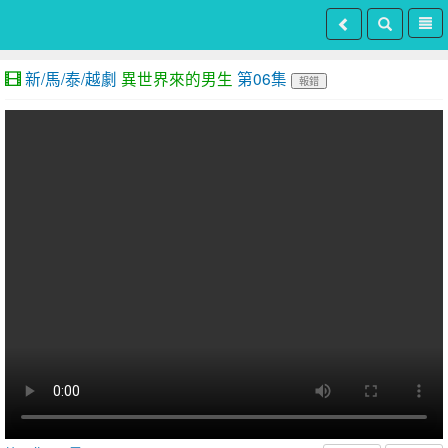
新/馬/泰/越劇
異世界來的男生
第06集
報錯