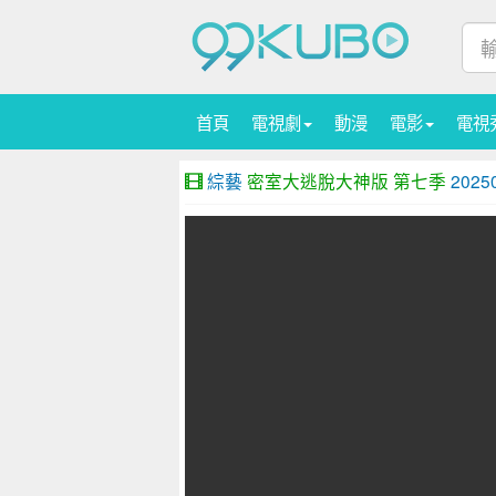
首頁
電視劇
動漫
電影
電視
綜藝
密室大逃脫大神版 第七季
2025