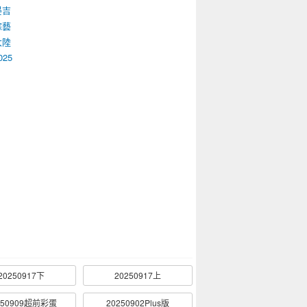
晏吉
綜藝
大陸
025
20250917下
20250917上
250909超前彩蛋
20250902Plus版