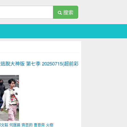
搜索
逃脫大神版 第七季
20250715(超前彩
郭文韜
何運晨
齊思鈞
曹恩齊
火樹