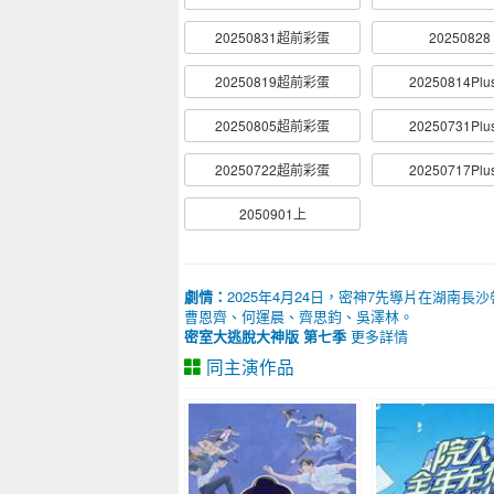
20250831超前彩蛋
20250828
20250819超前彩蛋
20250814Pl
20250805超前彩蛋
20250731Pl
20250722超前彩蛋
20250717Pl
2050901上
劇情：
2025年4月24日，密神7先導片在湖南
曹恩齊、何運晨、齊思鈞、吳澤林。
密室大逃脫大神版 第七季
更多詳情
同主演作品