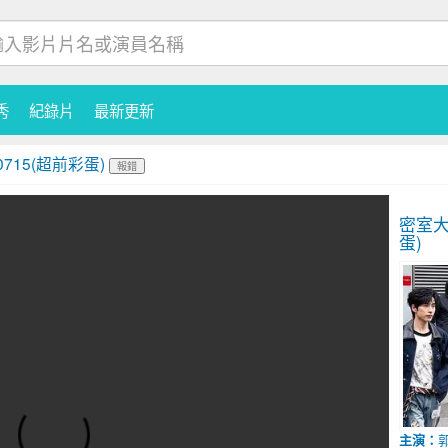
秀
紀錄片
最新更新
0715(超前彩蛋)
報錯
密室大
蛋)
主演：