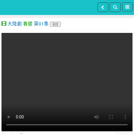
大陸劇
春遲
第01集
報錯