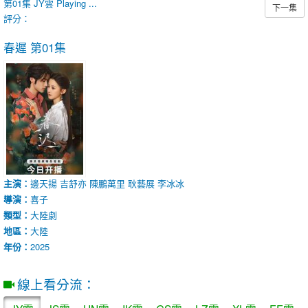
第01集
JY雲
Playing ...
下一集
評分：
春遲
第01集
主演：
邊天揚
吉舒亦
陳鵬萬里
耿藝展
李冰冰
導演：
喜子
類型：
大陸劇
地區：
大陸
年份：
2025
線上看分流：