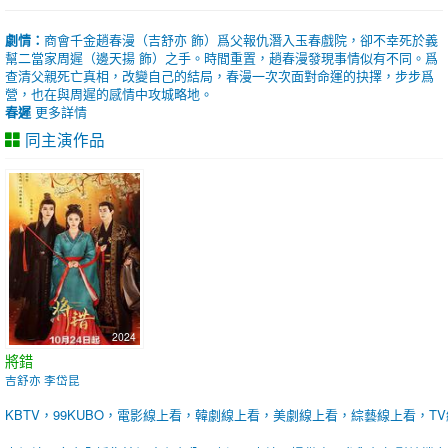
劇情：
商會千金趙春漫（吉舒亦 飾）爲父報仇潛入玉春戲院，卻不幸死於義
幫二當家周遲（邊天揚 飾）之手。時間重置，趙春漫發現事情似有不同。爲
查清父親死亡真相，改變自己的結局，春漫一次次面對命運的抉擇，步步爲
營，也在與周遲的感情中攻城略地。
春遲
更多詳情
同主演作品
2024
將錯
吉舒亦 李岱昆
KBTV，99KUBO，電影線上看，韓劇線上看，美劇線上看，綜藝線上看，T