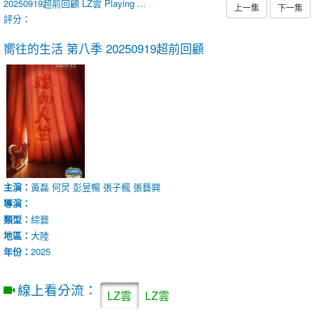
20250919超前回顧
LZ雲
Playing ...
上一集
下一集
評分：
嚮往的生活 第八季
20250919超前回顧
主演：
黃磊
何炅
彭昱暢
張子楓
張藝興
導演：
類型：
綜藝
地區：
大陸
年份：
2025
線上看分流：
LZ雲
LZ雲