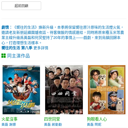
超前回顧
劇情：
《嚮往的生活》煥新升級，本季將保留嚮往原汁原味的生活煙火氣，
邀請老友新朋延續圍爐夜話、待客做飯的情感連結，同時將原來種玉米等農
業主線升級爲黃磊和何炅堅持了20年的事情上——戲劇，來到烏鎮回歸本
心，打造理想生活樣本。
嚮往的生活 第八季
更多詳情
同主演作品
2009
2009
2019
火星沒事
四世同堂
狗眼看人心
黃磊 謝娜
黃磊 蔣勤勤
黃磊 閆妮