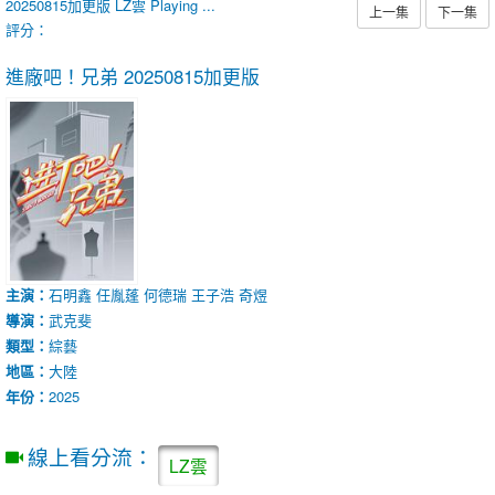
20250815加更版
LZ雲
Playing ...
上一集
下一集
評分：
進廠吧！兄弟
20250815加更版
主演：
石明鑫
任胤蓬
何德瑞
王子浩
奇煜
導演：
武克斐
類型：
綜藝
地區：
大陸
年份：
2025
線上看分流：
LZ雲