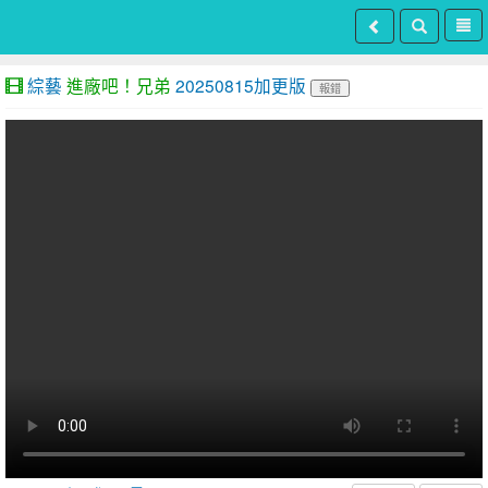
綜藝
進廠吧！兄弟
20250815加更版
報錯