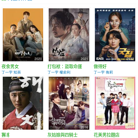
2020
2021
2022
夜食男女
打包袱：盜取命運
做得好
丁一宇 知英
丁一宇 權俞利
丁一宇 侑莉
2019
2016
2011
獬豸
灰姑娘與四騎士
花美男拉麵店