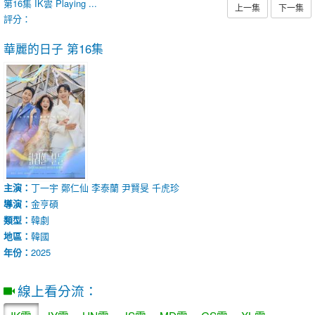
第16集
IK雲
Playing ...
上一集
下一集
評分：
華麗的日子
第16集
主演：
丁一宇
鄭仁仙
李泰蘭
尹賢旻
千虎珍
導演：
金亨碩
類型：
韓劇
地區：
韓國
年份：
2025
線上看分流：