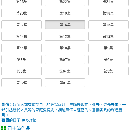
第23集
第22集
第21集
第20集
第19集
第18集
第17集
第16集
第15集
第14集
第13集
第12集
第11集
第10集
第9集
第8集
第07集
第6集
第5集
第04集
第3集
第02集
第01集
劇情：
每個人都有屬於自己的輝煌歲月。無論是現在，過去，還是未來。一
部引起幾代人共鳴的家庭愛情劇，講述每個人經歷的、意義各異的輝煌歲
月。
華麗的日子
更多詳情
同主演作品