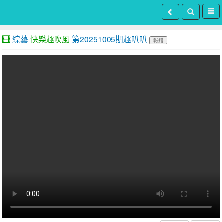
綜藝
快樂趣吹風
第20251005期趣叭叭
報錯