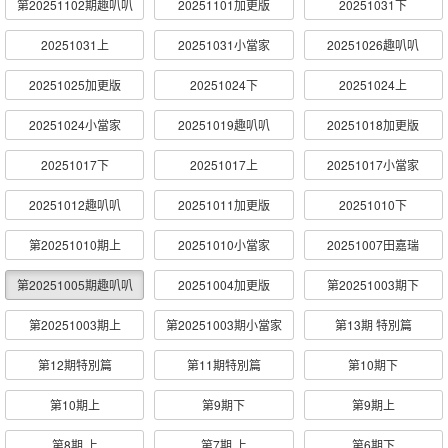
第20251102期趣叭叭
20251101加更版
20251031下
20251031上
20251031小當家
20251026趣叭叭
20251025加更版
20251024下
20251024上
20251024小當家
20251019趣叭叭
20251018加更版
20251017下
20251017上
20251017小當家
20251012趣叭叭
20251011加更版
20251010下
第20251010期上
20251010小當家
20251007田嘉瑞
第20251005期趣叭叭
20251004加更版
第20251003期下
第20251003期上
第20251003期小當家
第13期 特別篇
第12期特別篇
第11期特別篇
第10期下
第10期上
第9期下
第9期上
第8期 上
第7期 上
第6期下