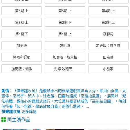
第6期 上
第5期 上
第4期 上
第3期 上
第2期下
第2期 上
第1期下
第1期 上
夜聊局
加更版
趣叭叭
加更版：咩？咩
捧哏和逗哏
加更版：放大招
田嘉瑞
加更版：刺激
先導 吵翻天！
小當家
劇情：
《快樂趣吹風》是優酷推出的歡樂遊戲冒險真人秀，節目由秦昊、大
張偉、高瀚宇、顏人中、徐志勝、田嘉瑞組成「高能抽風團」，展開以「減
法挑戰」爲核心的遊戲式旅行。六位常駐嘉賓組成的「高能抽風團」，時刻
保持著「卸下包袱、徹底放飛自我」的旅行狀態， ...
快樂趣吹風
更多詳情
同主演作品