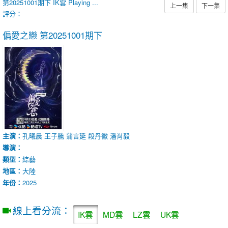
第20251001期下
IK雲
Playing ...
上一集
下一集
評分：
偏愛之戀
第20251001期下
主演：
孔曦晨
王子騰
蒲言延
段丹徽
潘肖毅
導演：
類型：
綜藝
地區：
大陸
年份：
2025
線上看分流：
IK雲
MD雲
LZ雲
UK雲