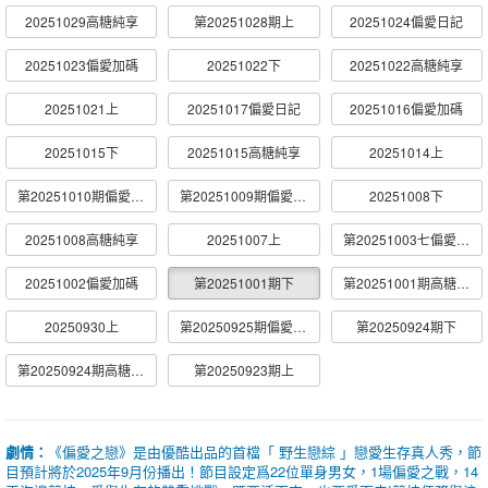
20251029高糖純享
第20251028期上
20251024偏愛日記
20251023偏愛加碼
20251022下
20251022高糖純享
20251021上
20251017偏愛日記
20251016偏愛加碼
20251015下
20251015高糖純享
20251014上
第20251010期偏愛日記
第20251009期偏愛加碼
20251008下
20251008高糖純享
20251007上
第20251003七偏愛日記
20251002偏愛加碼
第20251001期下
第20251001期高糖純享
20250930上
第20250925期偏愛加碼
第20250924期下
第20250924期高糖純享
第20250923期上
劇情：
《偏愛之戀》是由優酷出品的首檔「 野生戀綜 」戀愛生存真人秀，節
目預計將於2025年9月份播出！節目設定爲22位單身男女，1場偏愛之戰，14