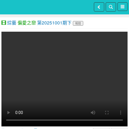
綜藝
偏愛之戀
第20251001期下
報錯