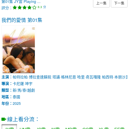
第01集
JY雲
Playing ...
上一集
下一集
評分：
分
8.3
我們的愛情
第01集
主演：
帕特拉帕·博拉查達蘇皖
塔誦·格林尼恩
哈里·奇瓦嘎隆
帕西特·本朋沙
導演：
卡尼薩·坤宇
類型：
新/馬/泰/越劇
地區：
泰國
年份：
2025
線上看分流：