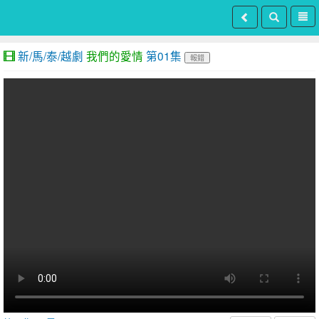
新/馬/泰/越劇
我們的愛情
第01集
報錯