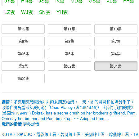
JY雲
HN雲
JS雲
IK雲
MD雲
GS雲
XL雲
FF雲
LZ雲
WJ雲
SN雲
YH雲
第12集
第11集
第10集
第9集
第8集
第7集
第06集
第5集
第4集
第3集
第02集
第01集
第00集
劇情：
多克瑞克暗戀她哥哥的女朋友帕姆。一天，她的哥哥和帕姆分手了。
改編自魔鬼普萊諾的小說（Chao Planoy (เจ้าปลาน้อย)）《我們:我們的愛》
(美國:รักของเรา) Dokrak has a secret crush on her brother's girlfriend, Pam.
One day her brother and Pam break up. ~~ Adapted from ...
我們的愛情
更多詳情
KBTV，99KUBO，電影線上看，韓劇線上看，美劇線上看，綜藝線上看，T