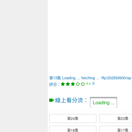
第13集
IK雲
Playing ...
評分：
分
6.4
線上看分流：
IK雲
LZ雲
FF
第24集
第23集
第18集
第17集