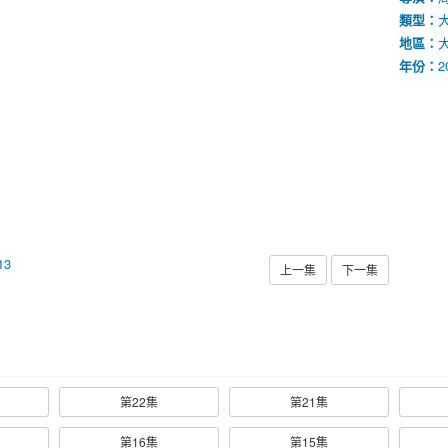
類型：
地區：
年份：
2
上一集
下一集
雲
UK雲
SN雲
WJ雲
YH雲
第22集
第21集
第16集
第15集