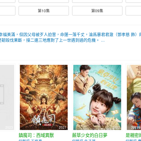
第10集
第09集
幸福美滿，但因父母被歹人迫害，命運一落千丈，淪爲暴君君澈（鄧孝慈 飾）
韌殺伐果斷，接二連三地應對了上一世遇到過的危機。 ...
2023
2021
2022
鎮魔司：西域異獸
蕨草少女的白日夢
是親密
何藍逗 王珞嘉
何藍逗 牛子藩
何藍逗 