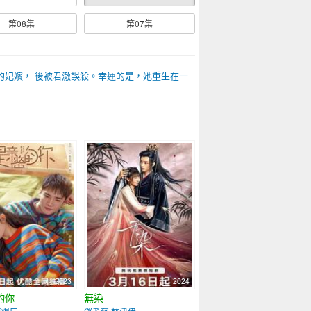
第08集
第07集
的妃嬪， 後被君澈誤殺。幸運的是，她重生在一
2023
2024
的你
無染
曹煜辰
鄧孝慈 林津伊