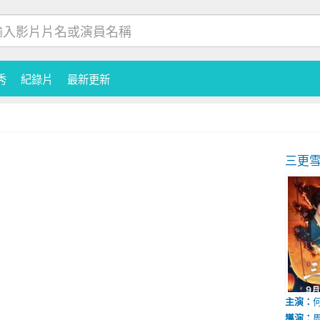
秀
紀錄片
最新更新
三更
主演：
導演：