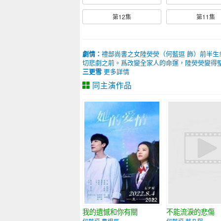
第12集
第11集
劇情：
禮部尚書之女陸熒熒（何藍逗 飾）前半生
切悲劇之前。爲改變全家人的命運，陸熒熒變得堅
三更雪
更多詳情
同主演作品
2022
我的遺憾和你有關
不能流淚的悲傷
何藍逗 曹煜辰
何藍逗 蔡凡熙