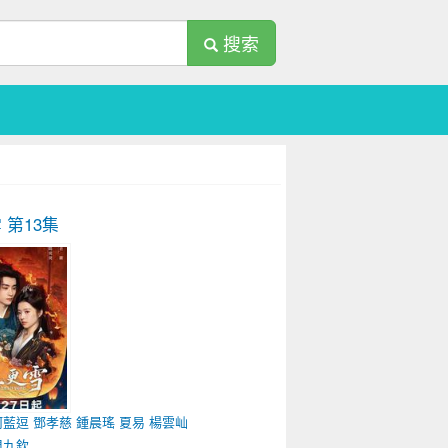
搜索
雪
第13集
何藍逗
鄧孝慈
鍾晨瑤
夏易
楊雲屾
周九欽