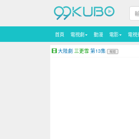
首頁
電視劇
動漫
電影
電視
大陸劇
三更雪
第13集
報錯