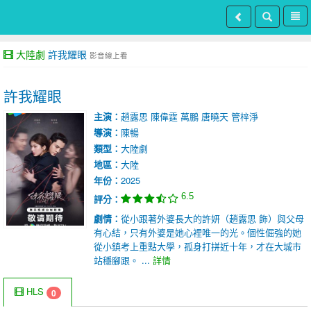
大陸劇
許我耀眼
影音線上看
許我耀眼
主演：
趙露思
陳偉霆
萬鵬
唐曉天
管梓淨
導演：
陳暢
類型：
大陸劇
地區：
大陸
年份：
2025
6.5
評分：
劇情：
從小跟著外婆長大的許妍（趙露思 飾）與父母
有心結，只有外婆是她心裡唯一的光。個性倔強的她
從小鎮考上重點大學，孤身打拼近十年，才在大城市
站穩腳跟。 ...
詳情
HLS
0