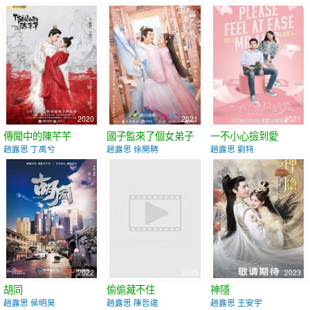
2020
2021
2021
傳聞中的陳芊芊
國子監來了個女弟子
一不小心撿到愛
趙露思 丁禹兮
趙露思 徐開騁
趙露思 劉特
2022
2023
2023
胡同
偷偷藏不住
神隱
趙露思 侯明昊
趙露思 陳哲遠
趙露思 王安宇