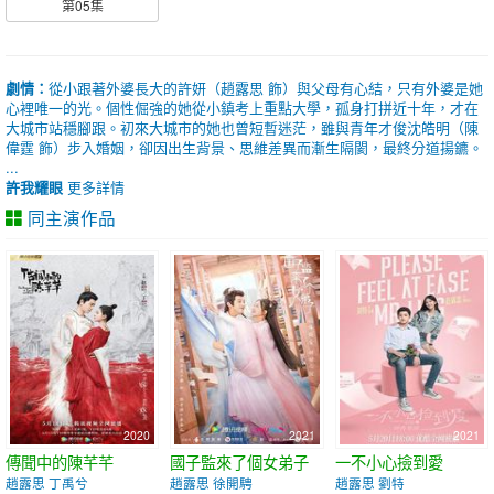
第05集
劇情：
從小跟著外婆長大的許妍（趙露思 飾）與父母有心結，只有外婆是她
心裡唯一的光。個性倔強的她從小鎮考上重點大學，孤身打拼近十年，才在
大城市站穩腳跟。初來大城市的她也曾短暫迷茫，雖與青年才俊沈皓明（陳
偉霆 飾）步入婚姻，卻因出生背景、思維差異而漸生隔閡，最終分道揚鑣。
...
許我耀眼
更多詳情
同主演作品
2020
2021
2021
傳聞中的陳芊芊
國子監來了個女弟子
一不小心撿到愛
趙露思 丁禹兮
趙露思 徐開騁
趙露思 劉特