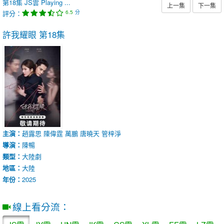
第18集
JS雲
Playing ...
上一集
下一集
評分：
分
6.5
許我耀眼
第18集
主演：
趙露思
陳偉霆
萬鵬
唐曉天
管梓淨
導演：
陳暢
類型：
大陸劇
地區：
大陸
年份：
2025
線上看分流：