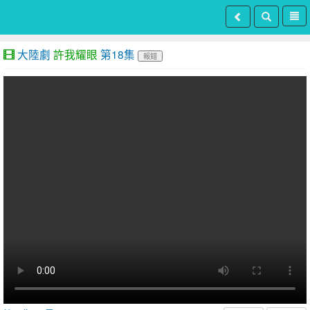
大陸劇
許我耀眼
第18集
報錯