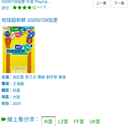
20250729加更
IK雲
Playing ...
上一集
下一集
評分：
分
8.0
地球超新鮮
20250729加更
主演：
孫紅雷
李乃文
陳赫
劉宇寧
龔俊
導演：
王海龍
類型：
綜藝
地區：
大陸
年份：
2025
線上看分流：
IK雲
LZ雲
FF雲
UK雲