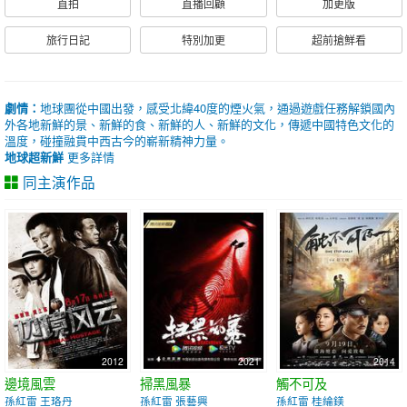
直拍
直播回顧
加更版
旅行日記
特別加更
超前搶鮮看
劇情：
地球團從中國出發，感受北緯40度的煙火氣，通過遊戲任務解鎖國內
外各地新鮮的景、新鮮的食、新鮮的人、新鮮的文化，傳遞中國特色文化的
溫度，碰撞融貫中西古今的嶄新精神力量。
地球超新鮮
更多詳情
同主演作品
2012
2021
2014
邊境風雲
掃黑風暴
觸不可及
孫紅雷 王珞丹
孫紅雷 張藝興
孫紅雷 桂綸鎂