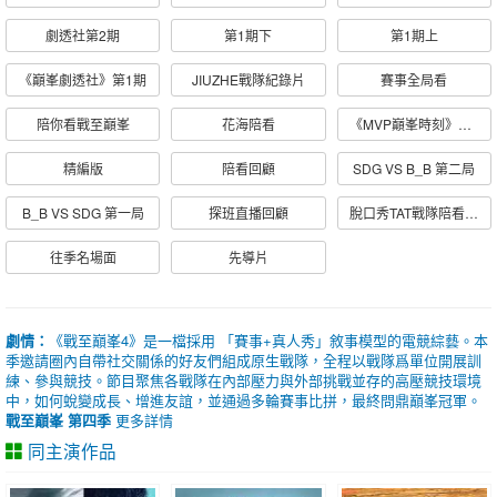
劇透社第2期
第1期下
第1期上
《巔峯劇透社》第1期
JIUZHE戰隊紀錄片
賽事全局看
陪你看戰至巔峯
花海陪看
《MVP巔峯時刻》第2期
精編版
陪看回顧
SDG VS B_B 第二局
B_B VS SDG 第一局
探班直播回顧
脫口秀TAT戰隊陪看（上）
往季名場面
先導片
劇情：
《戰至巔峯4》是一檔採用 「賽事+真人秀」敘事模型的電競綜藝。本
季邀請圈內自帶社交關係的好友們組成原生戰隊，全程以戰隊爲單位開展訓
練、參與競技。節目聚焦各戰隊在內部壓力與外部挑戰並存的高壓競技環境
中，如何蛻變成長、增進友誼，並通過多輪賽事比拼，最終問鼎巔峯冠軍。
戰至巔峯 第四季
更多詳情
同主演作品