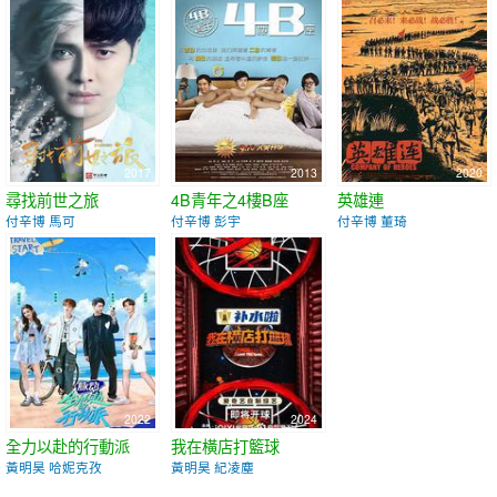
2017
2013
2020
尋找前世之旅
4B青年之4樓B座
英雄連
付辛博 馬可
付辛博 彭宇
付辛博 董琦
2022
2024
全力以赴的行動派
我在橫店打籃球
黃明昊 哈妮克孜
黃明昊 紀凌塵