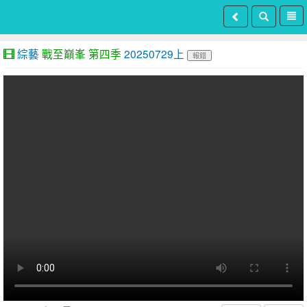
綜藝
戰至巔峯 第四季
20250729上
報錯