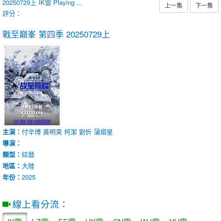
20250729上
IK雲
Playing ...
上一集
下一集
評分：
戰至巔峯 第四季
20250729上
主演：
付辛博
黃明昊
柯潔
劉忻
蒲熠星
導演：
類型：
綜藝
地區：
大陸
年份：
2025
線上看分流：