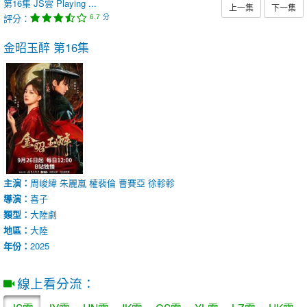
第16集
JS雲
Playing ...
上一集
下一集
評分：
分
6.7
金昭玉醉
第16集
主演：
周峻緯
朱麗嵐
權裴倫
曹賽亞
徐軫軫
導演：
喜子
類型：
大陸劇
地區：
大陸
年份：
2025
線上看分流：