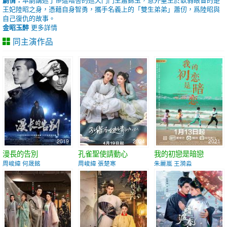
王妃陸昭之身，憑藉自身智勇，攜手名義上的「雙生弟弟」蕭仞，爲陸昭與
自己復仇的故事。
金昭玉醉
更多詳情
同主演作品
2019
2024
2021
漫長的告別
孔雀聖使請動心
我的初戀是暗戀
周峻緯 何晟銘
周峻緯 張楚寒
朱麗嵐 王漪淼