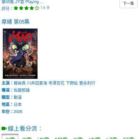
第05集
JY雲
Playing ...
下一集
評分：
分
7.6
摩緒
第05集
主演：
梶裕貴
川井田夏海
寺澤百花
下野紘
豐永利行
導演：
佐藤照雄
類型：
動漫
地區：
日本
年份：
2026
線上看分流：