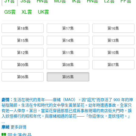
JY雲
JS雲
HN雲
MD雲
IK雲
HN雲
LZ雲
FF雲
GS雲
XL雲
UK雲
第18集
第17集
第16集
第15集
第14集
第13集
第12集
第11集
第10集
第09集
第08集
第07集
第06集
第05集
劇情：
生活在現代的青年——摩緒（MAO）。因"詛咒"而存活了 900 年的神
祕陰陽師。生活在令和時代的女中學生黃葉菜花。幼年時遭遇事故，全家只
有她一人倖存。某日，當菜花穿過那扇已成爲事故現場的商店街大門時，誤
入妖怪橫行的昭和年代。與摩緒相遇的菜花——「你這傢伙，是妖怪吧。」
...
摩緒
更多詳情
同主演作品