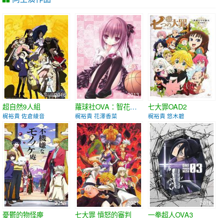
2016
2013
2015
超自然9人組
蘿球社OVA：智花的草莓星期天
七大罪OAD2
梶裕貴 佐倉綾音
梶裕貴 花澤香菜
梶裕貴 悠木碧
2016
2021
2016
憂鬱的物怪庵
七大罪 憤怒的審判
一拳超人OVA3