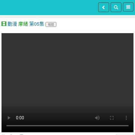
動漫
摩緒
第05集
報錯