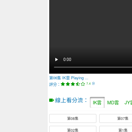
第06集
IK雲
Playing ...
評分：
分
7.4
線上看分流：
IK雲
MD雲
JY
第08集
第07集
第02集
第1集