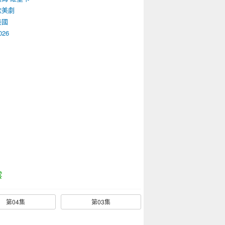
歐美劇
美國
026
雲
第04集
第03集