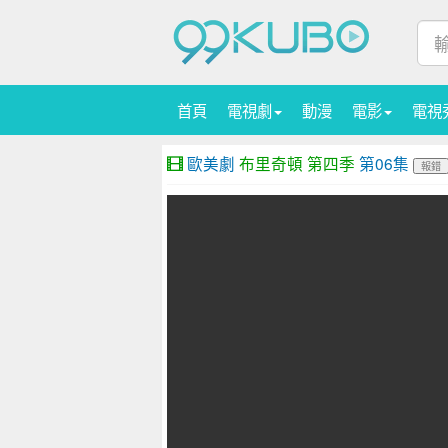
首頁
電視劇
動漫
電影
電視
歐美劇
布里奇頓 第四季
第06集
報錯