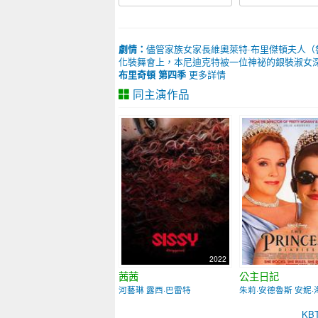
劇情：
儘管家族女家長維奧萊特·布里傑頓夫人（
化裝舞會上，本尼迪克特被一位神祕的銀裝淑女深深
布里奇頓 第四季
更多詳情
同主演作品
2022
茜茜
公主日記
河藝琳 露西·巴雷特
朱莉·安德魯斯 安妮·
K