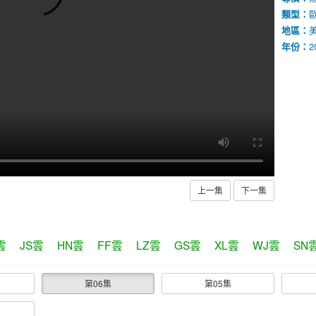
類型：
地區：
年份：
2
上一集
下一集
雲
JS雲
HN雲
FF雲
LZ雲
GS雲
XL雲
WJ雲
SN
第06集
第05集