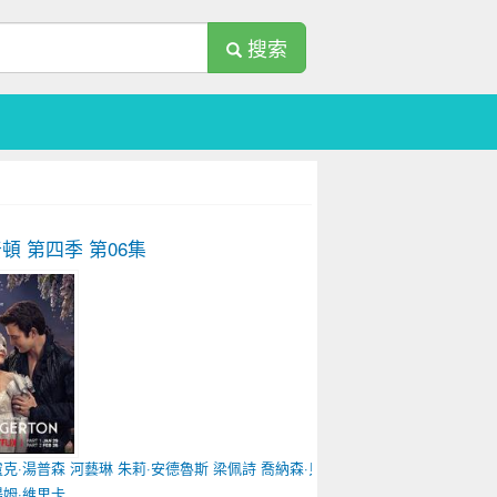
搜索
頓 第四季
第06集
盧克·湯普森
河藝琳
朱莉·安德魯斯
梁佩詩
喬納森·貝利
湯姆·維里卡