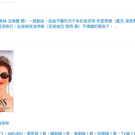
魯絲·吉梅爾 飾）一再勸說，自由不羈的次子本尼迪克特·布里傑頓（盧克·湯普
吸引。在妹妹埃洛伊斯（克勞迪亞·傑西 飾）不情願的幫助下， ...
2001
海瑟薇
BTV，99KUBO，電影線上看，韓劇線上看，美劇線上看，綜藝線上看，TV線上