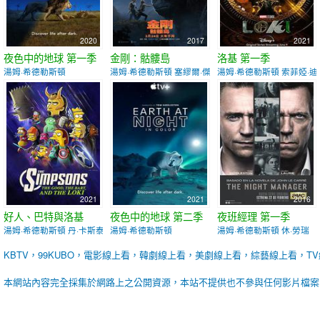
2020
2017
2021
夜色中的地球 第一季
金剛：骷髏島
洛基 第一季
湯姆·希德勒斯頓
湯姆·希德勒斯頓 塞繆爾·傑克遜
湯姆·希德勒斯頓 索菲婭·迪
2021
2021
2016
好人、巴特與洛基
夜色中的地球 第二季
夜班經理 第一季
湯姆·希德勒斯頓 丹·卡斯泰蘭尼塔
湯姆·希德勒斯頓
湯姆·希德勒斯頓 休·勞瑞
KBTV，99KUBO，電影線上看，韓劇線上看，美劇線上看，綜藝線上看，T
本網站內容完全採集於網路上之公開資源，本站不提供也不參與任何影片檔案