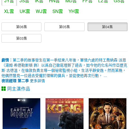
JY雲
JS雲
IK雲
HN雲
MD雲
FF雲
LZ雲
GS雲
XL雲
UK雲
WJ雲
SN雲
YH雲
第06集
第05集
第04集
第03集
劇情：
第二季的故事發生在第一季結束八年後，軍情六處的特工喬納森·派恩
（湯姆·希德勒斯頓 飾）以爲自己徹底埋葬了過去，如今他的化名叫作亞歷克
斯·古德溫，在倫敦負責主導一個祕密監視小組，生活平靜安逸。然而某晚，
他偶然瞥見一位過去受僱於理察的傭兵，並促使他再次行動， ...
夜班經理 第二季
更多詳情
同主演作品