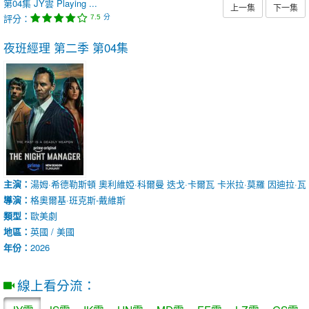
第04集
JY雲
Playing ...
上一集
下一集
評分：
分
7.5
夜班經理 第二季
第04集
主演：
湯姆·希德勒斯頓
奧利維婭·科爾曼
迭戈·卡爾瓦
卡米拉·莫羅
因迪拉·瓦
導演：
格奧爾基·班克斯-戴維斯
類型：
歐美劇
地區：
英國 / 美國
年份：
2026
線上看分流：