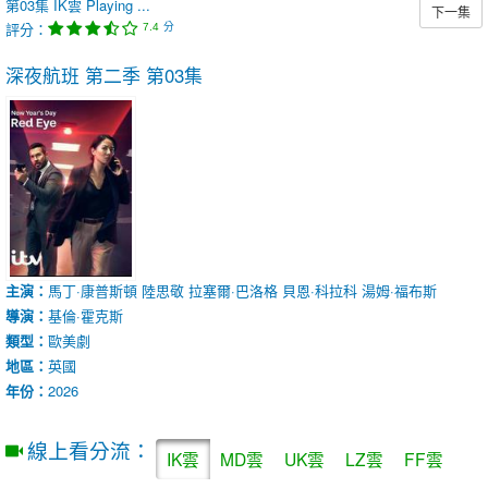
第03集
IK雲
Playing ...
下一集
評分：
分
7.4
深夜航班 第二季
第03集
主演：
馬丁·康普斯頓
陸思敬
拉塞爾·巴洛格
貝恩·科拉科
湯姆·福布斯
導演：
基倫·霍克斯
類型：
歐美劇
地區：
英國
年份：
2026
線上看分流：
IK雲
MD雲
UK雲
LZ雲
FF雲