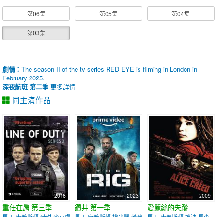
第06集
第05集
第04集
第03集
劇情：
The season II of the tv series RED EYE is filming in London in
February 2025.
深夜航班 第二季
更多詳情
同主演作品
2016
2023
2009
重任在肩 第三季
鑽井 第一季
愛麗絲的失蹤
馬丁·康普斯頓 薇琪·麥克盧爾
馬丁·康普斯頓 埃米麗·漢普希爾
馬丁·康普斯頓 埃迪·馬森