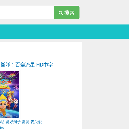
搜索
護衛隊：百變流星
HD中字
李靖
劉妤姻子
劉蕊
姜英俊
劉彭