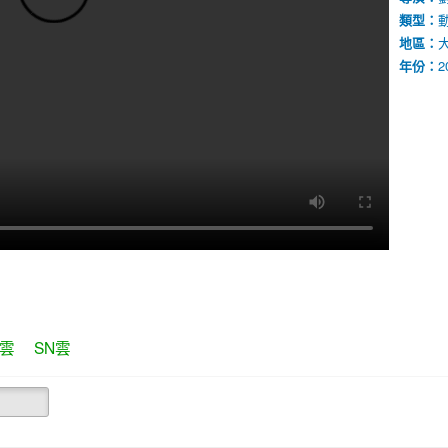
類型：
地區：
年份：
2
J雲
SN雲