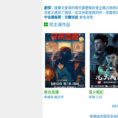
劇情：
達爾文星球的晴天霹靂解封曾企圖占領地
流星又遇到了困境，這次他能拯救同伴，保護地
宇宙護衛隊：百變流星
更多詳情
同主演作品
2022
奪命直播
風火戰紀
李靖筠 楊天宇
李靖 三石
K
本網站內容完全採