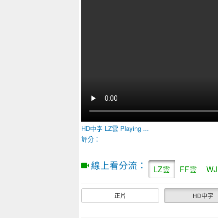
HD中字
LZ雲
Playing ...
評分：
線上看分流：
LZ雲
FF雲
W
正片
HD中字