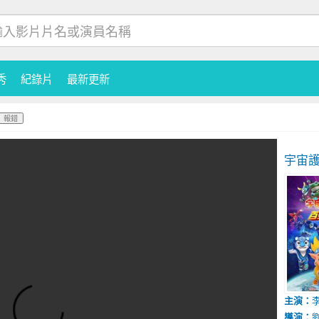
秀
紀錄片
最新更新
報錯
宇宙
主演：
導演：